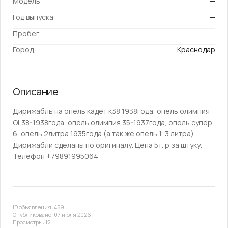
Модель
—
Год выпуска
—
Пробег
Город
Краснодар
Описание
Дирижабль на опель кадет к38 1938года, опель олимпия
ОL38-1938года, опель олимпия 35-1937года, опель супер
6, опель 2литра 1935года (а так же опель 1, 3 литра) .
Дирижабли сделаны по оригиналу. Цена 5т. р за штуку.
Телефон +79891995064
ID объявления: 459
Опубликовано: 07 июля 2026
Просмотры: 12