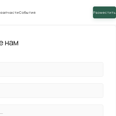
озапчасти
События
Разместить
е нам