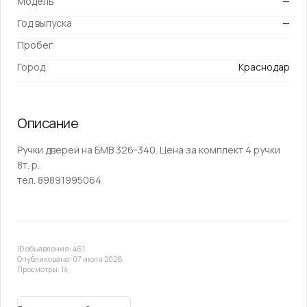
Модель
—
Год выпуска
—
Пробег
Город
Краснодар
Описание
Ручки дверей на БМВ 326-340. Цена за комплект 4 ручки
8т. р.
тел. 89891995064
ID объявления: 461
Опубликовано: 07 июля 2026
Просмотры: 14