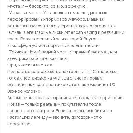
Мустанг — басовито, сочно, эффектно.
· Управляемость: Установлен комплект дисковых
перфорированных тормозов Willwооd. Машина
останавливается так же уверенно, как и разгоняется.
· Стиль: Легендарные диски Аmеriсаn Rасing и редчайший
салон Роny, перешитый алькантарой. Внутри —
атмосфера уюта и спортивной элегантности.
· Техника: Новый задний мост, исправный автомат, вся
электрика работает как часы.
Юридическая чистота:
Полностью растаможен, электронный ПТС в порядке.
Готов к постановке на учет. Вы станете первым
официальным собственником этого автомобиля в РФ.
Важное условие:
Автомобиль стоит на охраняемой закрытой территории.
Показ — только реальным покупателям после
паспортного контроля. Если вы готовы влюбиться в
настоящую легенду — звоните, договоримся о
просмотре.