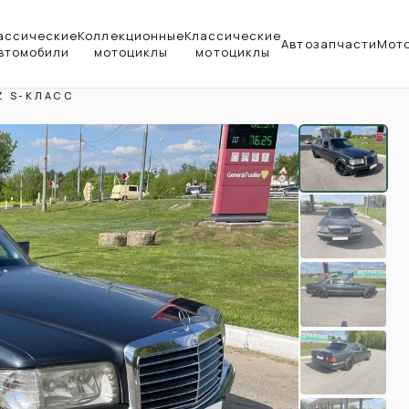
ассические
Коллекционные
Классические
Автозапчасти
Мот
втомобили
мотоциклы
мотоциклы
Z S-КЛАСС