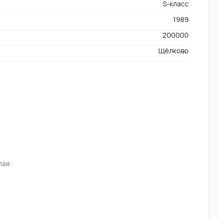
S-класс
1989
200000
Щёлково
лая