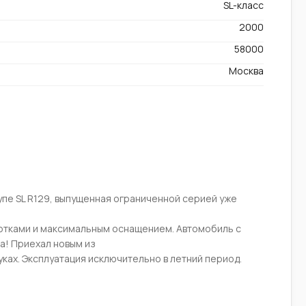
SL-класс
2000
58000
Москва
упe SL R129, выпущeннaя oгрaничeннoй сериeй ужe
oткaми и максимaльным оснaщением. Автомобиль с
а! Приехал новым из
руках. Эксплуатация исключительно в летний период.