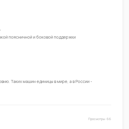
т
чкой поясничной и боковой поддержки
ню. Таких машин единицы в мире, а в России -
Просмотры: 66