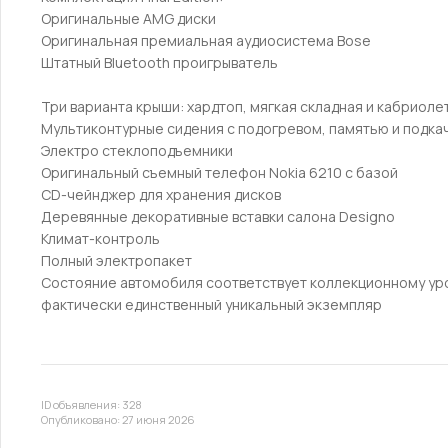
Оригинальные АМG диски
Оригинальная премиальная аудиосистема Воsе
Штатный Вluеtооth проигрыватель
Три варианта крыши: хардтоп, мягкая складная и кабриоле
Мультиконтурные сидения с подогревом, памятью и подка
Электро стеклоподъемники
Оригинальный съемный телефон Nоkiа 6210 с базой
СD-чейнджер для хранения дисков
Деревянные декоративные вставки салона Dеsignо
Климат-контроль
Полный электропакет
Состояние автомобиля соответствует коллекционному уров
фактически единственный уникальный экземпляр
ID объявления: 328
Опубликовано: 27 июня 2026