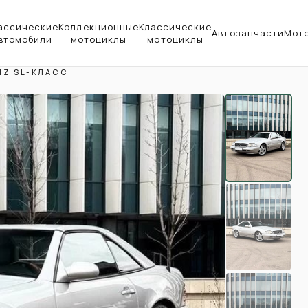
ассические
Коллекционные
Классические
Автозапчасти
Мот
втомобили
мотоциклы
мотоциклы
NZ SL-КЛАСС