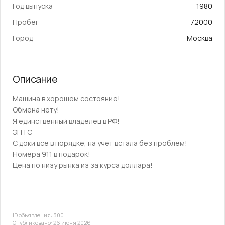
Год выпуска
1980
Пробег
72000
Город
Москва
Описание
Машина в хорошем состояние!
Обмена нету!
Я единственный владелец в РФ!
ЭПТС
С доки все в порядке, на учет встала без проблем!
Номера 911 в подарок!
Цена по низу рынка из за курса доллара!
ID объявления: 300
Опубликовано: 26 июня 2026