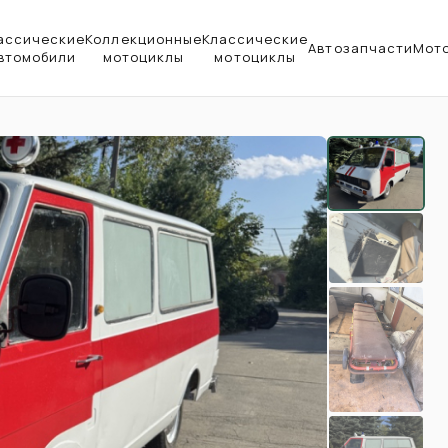
ассические
Коллекционные
Классические
Автозапчасти
Мот
втомобили
мотоциклы
мотоциклы