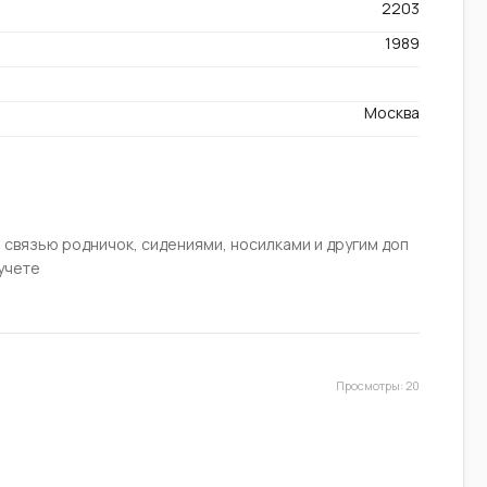
2203
1989
Москва
 связью родничок, сидениями, носилками и другим доп
учете
Просмотры: 20