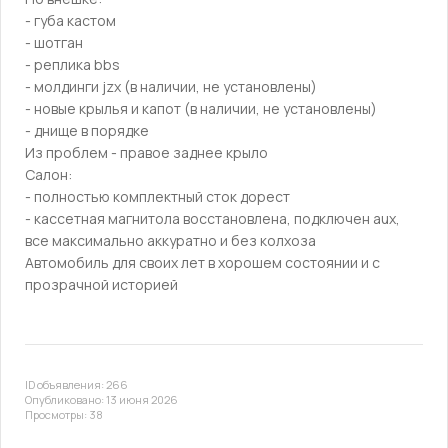
- губа кастом
- шотган
- реплика bbs
- молдинги jzх (в наличии, не установлены)
- новые крылья и капот (в наличии, не установлены)
- днище в порядке
Из проблем - правое заднее крыло
Салон:
- полностью комплектный сток дорест
- кассетная магнитола восстановлена, подключен аuх,
все максимально аккуратно и без колхоза
Автомобиль для своих лет в хорошем состоянии и с
прозрачной историей
ID объявления: 266
Опубликовано: 13 июня 2026
Просмотры: 38