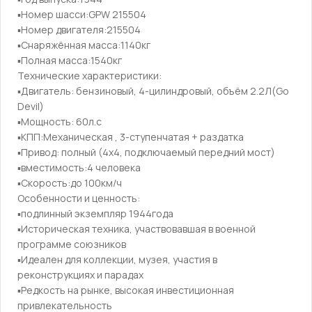
▪️Номер шасси:GРW 215504
▪️Номер двигателя:215504
▪️Снаряжённая масса:1140кг
▪️Полная масса:1540кг
Технические характеристики:
▪️Двигатель: бензиновый, 4-цилиндровый, объём 2.2Л(Go
Dеvil)
▪️Мощность: 60л.с
▪️КПП:Механическая , 3-ступенчатая + раздатка
▪️Привод: полный (4х4, подключаемый передний мост)
▪️вместимость:4 человека
▪️Скорость:до 100км/ч
Особенности и ценность:
▪️подлинный экземпляр 1944года
▪️Историческая техника, участвовавшая в военной
программе союзников
▪️Идеален для коллекции, музея, участия в
реконструкциях и парадах
▪️Редкость на рынке, высокая инвестиционная
привлекательность