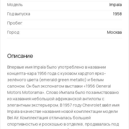
Модель
Impala
Год выпуска
1958
Пробег
Город
Москва
Описание
Впервые имя Impala было употреблено в названии
концепта-кара 1956 года с кузовом хардтоп ярко-
зелёного цвета (emerald green metallic) и белым
салоном. Он был экспонатом выставки «1956 General
Motors Motorama». Слово Импала было позаимствовано
из названия небольшой африканской антилопы с
элегантным экстерьером. В 1957 году Chevrolet ввёл имя
Impala в качестве названия новой комплектации модели
Bel Air. Комплектация отличалась большей
спортивностью и роскошью в отделке, продавалась под