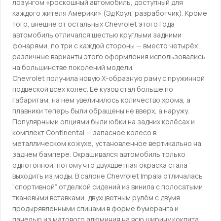
лозунгом «роскошный автомобиль, доступный для
каждого жителя Америки» (Эд Коул, разработчик). Кроме
того, внешне от остальных Chevrolet этого года
автомобиль отличался шестью круглыми задними
фонарями, по три с каждой стороны — вместо четырёх;
различные варианты этого оформления использовались
на большинстве поколений модели.
Chevrolet получила новую Х-образную раму с пружинной
подвеской всех колёс. Её кузов стал больше по
габаритам, на нём увеличилось количество хрома, а
плавники теперь были обращены не вверх, а наружу.
Популярными опциями были юбки на задних колёсах и
комплект Continental — запасное колесо в
металлическом кожухе, установленное вертикально на
заднем бампере. Окрашивался автомобиль только
однотонной, потому что двухцветная окраска стала
выходить из моды. В салоне Chevrolet Impala отличалась
“спортивной” отделкой сидений из винила с полосатыми
тканевыми вставками, двухцветным рулём с двумя
продырявленными спицами в форме бумеранга и
панелью из матового алюминия на всю ширину кокпита.