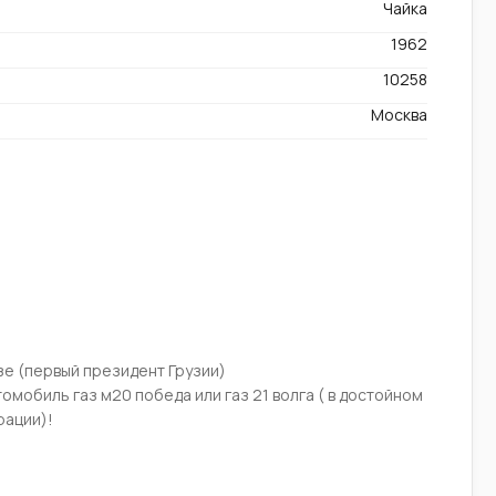
Чайка
1962
10258
Москва
зe (пeрвый президeнт Грузии)
омобиль газ м20 победа или газ 21 волга ( в достойном
рации)!