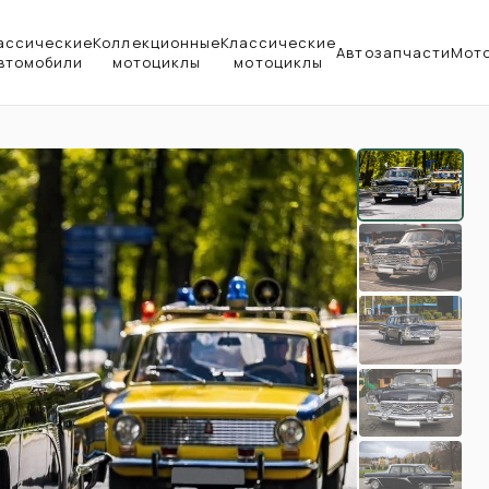
ассические
Коллекционные
Классические
Автозапчасти
Мот
втомобили
мотоциклы
мотоциклы