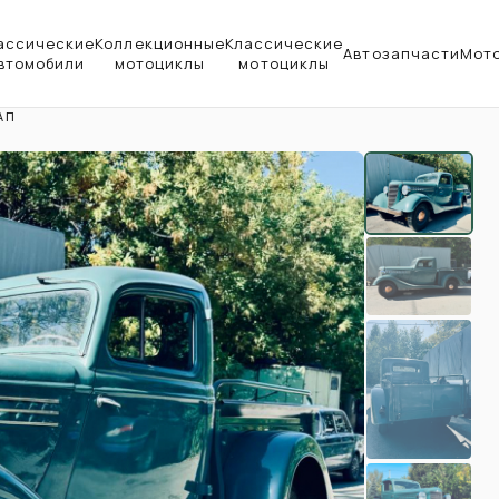
ассические
Коллекционные
Классические
Автозапчасти
Мот
втомобили
мотоциклы
мотоциклы
АП