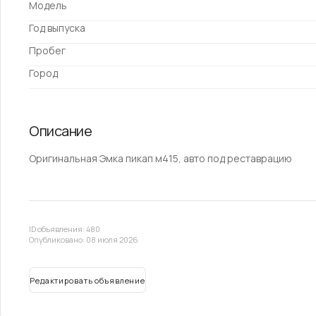
Модель
Год выпуска
Пробег
Город
Описание
Оригинальная Эмка пикап м415, авто под реставрацию
ID объявления: 480
Опубликовано: 08 июля 2026
Редактировать объявление