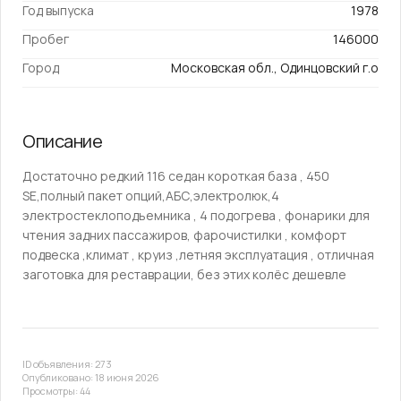
Год выпуска
1978
Пробег
146000
Город
Московская обл., Одинцовский г.о
Описание
Достаточно редкий 116 седан короткая база , 450
SE,полный пакет опций,АБС,электролюк,4
электростеклоподьемника , 4 подогрева , фонарики для
чтения задних пассажиров, фарочистилки , комфорт
подвеска ,климат , круиз ,летняя эксплуатация , отличная
заготовка для реставрации, без этих колёс дешевле
ID объявления: 273
Опубликовано: 18 июня 2026
Просмотры: 44